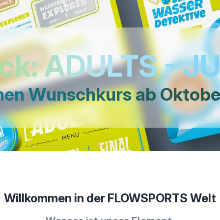
ock: ADULTS - J
inen Wunschkurs ab Oktobe
Willkommen in der FLOWSPORTS Welt