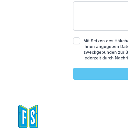
Mit Setzen des Häkche
Ihnen angegeben Date
zweckgebunden zur Be
jederzeit durch Nachr
FLOWSPORTS